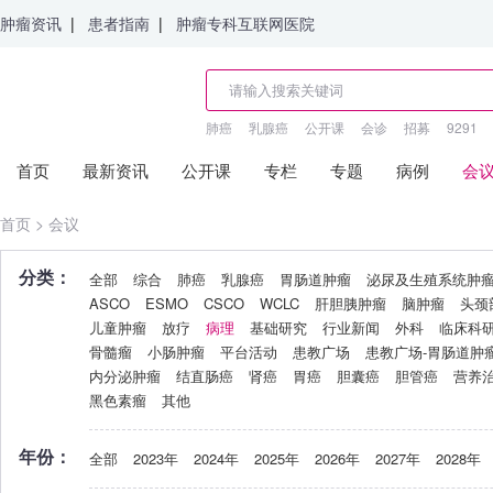
肿瘤资讯
|
患者指南
|
肿瘤专科互联网医院
肺癌
乳腺癌
公开课
会诊
招募
9291
首页
最新资讯
公开课
专栏
专题
病例
会
首页
>
会议
分类：
全部
综合
肺癌
乳腺癌
胃肠道肿瘤
泌尿及生殖系统肿
ASCO
ESMO
CSCO
WCLC
肝胆胰肿瘤
脑肿瘤
头颈
儿童肿瘤
放疗
病理
基础研究
行业新闻
外科
临床科
骨髓瘤
小肠肿瘤
平台活动
患教广场
患教广场-胃肠道肿
内分泌肿瘤
结直肠癌
肾癌
胃癌
胆囊癌
胆管癌
营养
黑色素瘤
其他
年份：
全部
2023年
2024年
2025年
2026年
2027年
2028年