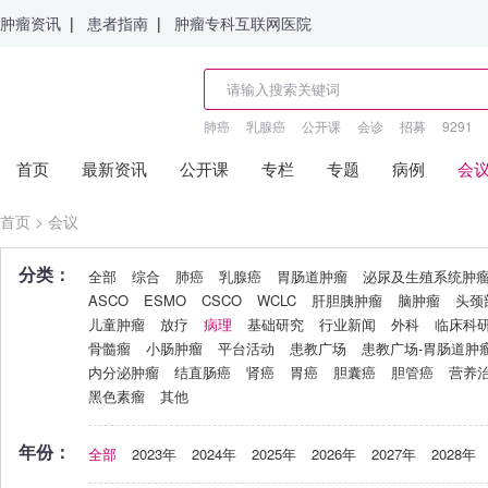
肿瘤资讯
|
患者指南
|
肿瘤专科互联网医院
肺癌
乳腺癌
公开课
会诊
招募
9291
首页
最新资讯
公开课
专栏
专题
病例
会
首页
>
会议
分类：
全部
综合
肺癌
乳腺癌
胃肠道肿瘤
泌尿及生殖系统肿
ASCO
ESMO
CSCO
WCLC
肝胆胰肿瘤
脑肿瘤
头颈
儿童肿瘤
放疗
病理
基础研究
行业新闻
外科
临床科
骨髓瘤
小肠肿瘤
平台活动
患教广场
患教广场-胃肠道肿
内分泌肿瘤
结直肠癌
肾癌
胃癌
胆囊癌
胆管癌
营养
黑色素瘤
其他
年份：
全部
2023年
2024年
2025年
2026年
2027年
2028年