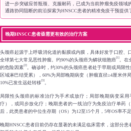
进一步突破应答瓶颈、克服耐药，已成为当前肿瘤免疫领域的核心议
通路协同阻断的前沿探索为HNSCC患者的精准免疫干预提供
晚期HNSCC患者亟需更有效的治疗方案
头颈癌起源于上呼吸消化道的黏膜或内膜，具体好发于口腔、
[1]
全球第七大常见恶性肿瘤。约90%的头颈癌为鳞状细胞癌
。在
[2]
的危险因素
。确诊时，约30%的头颈癌患者处于早期或局限性
区域淋巴结受累），60%为局部晚期病变（肿瘤直径≥4厘米伴
[3]
10%已发生远处转移
。
局限性头颈癌的标准治疗为手术或放疗；局部晚期病变采用
疗），或同步放化疗；晚期患者的一线治疗为免疫治疗单药（P
后，此类患者的中位生存期（OS）为12至15个月，5年OS率不足
晚期HNSCC患者目前仍存在显著的未满足临床需求，这部分