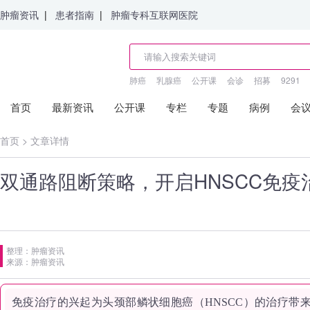
肿瘤资讯
|
患者指南
|
肿瘤专科互联网医院
肺癌
乳腺癌
公开课
会诊
招募
9291
首页
最新资讯
公开课
专栏
专题
病例
会
首页
>
文章详情
双通路阻断策略，开启HNSCC免疫
整理：肿瘤资讯
来源：肿瘤资讯
免疫治疗的兴起为头颈部鳞状细胞癌（HNSCC）的治疗带