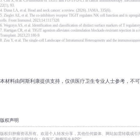
3. Chu X, et al. Co-inhibition of TIGIT and PD-1/PD-L1 in cancer immunotherapy: mechanisms a
22(1), 93.
4. Dunn LA, et al. Head and neck cancer: a review. (2026). JAMA, 335(6).
5. Ziegler AE, et al. The co-inhibitory receptor TIGIT regulates NK cell function and is upre
cells. Front Immunol. 2023;14:1117320.
6. Wegrzyn AS, et al. Identification and classification of distinct surface markers of T regula
7. Hartigan CR, et al. TIGIT agonism alleviates costimulation blockade-resistant rejection in a
Transplant. 2023;23:180-9.
8. Zou Y, et al. The single-cell Landscape of Intratumoral Heterogeneity and the immunosuppre
metastases of breast Cancer. Adv Sci (Weinh). 2023;10:e2203699.
9. Stanietsky N, et al. The interaction of TIGIT with PVR and PVRL2 inhibits human NK cell 
2009;106:17858-63.
10. Chauvin JM, et al. TIGIT and PD-1 impair tumor antigen-specific CD8+ T cells in melanom
11. Banta KL, et al, Takahashi C, O’Gorman WE et al. Mechanistic convergence of the TIGIT 
blockade to optimize anti-tumor CD8(+) T cell responses. Immunity. 2022;55:512 - 26.e9.
12. Cho BC, et al. Tiragolumab plus atezolizumab versus placebo plus atezolizumab as a first-l
lung cancer (CITYSCAPE): primary and follow-up analyses of a randomised, double-blind, ph
本材料由阿斯利康提供支持，仅供医疗卫生专业人士参考，不可
版权声明
版权归肿瘤资讯所有。欢迎个人转发分享，其他任何媒体、网站如需转载或引
醒目位置处注明“转自：良医汇-肿瘤医生APP”。