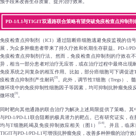
预手段来改善生存质量、提升治疗效果。
PD-1/L1与TIGIT双通路联合策略有望突破免疫检查点抑制
免疫检查点抑制剂（ICI）通过阻断癌细胞逃避免疫监视的信
展，为众多肿瘤患者带来了持久疗效和长期生存获益。PD-1/P
免疫检查点抑制剂疗法。然而，免疫检查点抑制剂的疗效在不
异，相当一部分患者对治疗无应答，或在治疗过程中最终出现
免疫系统之间复杂的相互作用。比如，部分癌细胞可下调促进
[3]
疫检查点抑制剂产生耐药
。此外，调节性T细胞（Tregs）、
微环境中的免疫抑制性细胞因子等因素，均可抑制抗肿瘤免疫
[3]
微环境
。
同时靶向其他通路的联合治疗为解决上述局限提供了策略。其中
与PD-1/PD-L1联合阻断的极具潜力的靶点。已有研究证实，在
[5-9]
均与T细胞耗竭及免疫抑制效应相关（图1）
。并且，临床
TIGIT与PD-1/PD-L1可增强抗肿瘤免疫，改善多种肿瘤的治疗效